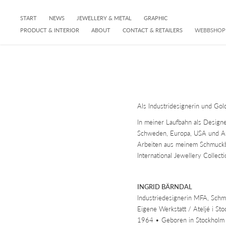
START
NEWS
JEWELLERY & METAL
GRAPHIC
PRODUCT & INTERIOR
ABOUT
CONTACT & RETAILERS
WEBBSHOP
Als Industridesignerin und Go
In meiner Laufbahn als Design
Schweden, Europa, USA und Asi
Arbeiten aus meinem Schmuckb
International Jewellery Collect
INGRID BÄRNDAL
Industriedesignerin MFA, Schm
Eigene Werkstatt / Ateljé i S
1964 • Geboren in Stockholm