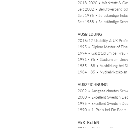
2018-2020 • Werkstatt & Gesc
Seit 2002 • Berufsverband sch
Seit 1995 • Selbständige Indus
Seit 1988 • Selbständige Schm
AUSBILDUNG
2016/17 Usability & UX Profess
1995 • Diplom Master of Fine A
1994 • Gaststudium bei Frau P
1991 - 95 • Studium am Univers
1985 - 88 • Ausbildung bei S
1984 - 85 • Nyckelviksskolan 
AUSZEICHNUNG
2002 • Ausgezeichnetes Schw
2000 • Excellent Swedish Des
1995 • Excellent Swedish Desi
1990 • 1. Preis bei De Beers
VERTRETEN