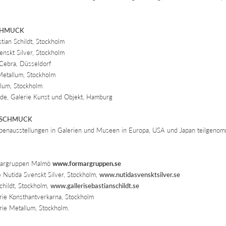
CHMUCK
ian Schildt, Stockholm
nskt Silver, Stockholm
Cebra, Düsseldorf
Metallum, Stockholm
lum, Stockholm
rde, Galerie Kunst und Objekt, Hamburg
 SCHMUCK
penausstellungen in Galerien und Museen in Europa, USA und Japan teilgeno
margruppen Malmö
www.formargruppen.se
e Nutida Svenskt Silver, Stockholm,
www.nutidasvensktsilver.se
hildt, Stockholm,
www.gallerisebastianschildt.se
ie Konsthantverkarna, Stockholm
ie Metallum, Stockholm.