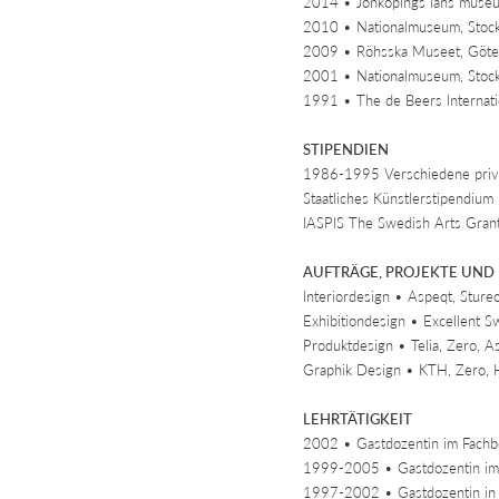
2014 • Jönköpings läns muse
2010 • Nationalmuseum, Stoc
2009 • Röhsska Museet, Göte
2001 • Nationalmuseum, Stoc
1991 • The de Beers Internati
STIPENDIEN
1986-1995 Verschiedene priva
Staatliches Künstlerstipendi
IASPIS The Swedish Arts Gran
AUFTRÄGE, PROJEKTE UND
Interiordesign • Aspeqt, Sture
Exhibitiondesign • Excellent 
Produktdesign • Telia, Zero, A
Graphik Design • KTH, Zero, 
LEHRTÄTIGKEIT
2002 • Gastdozentin im Fachbe
1999-2005 • Gastdozentin im 
1997-2002 • Gastdozentin in de