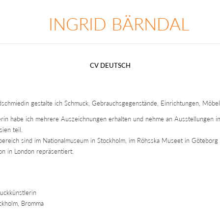
INGRID BÄRNDAL
CV DEUTSCH
ldschmiedin gestalte ich Schmuck, Gebrauchsgegenstände, Einrichtungen, Möbe
erin habe ich mehrere Auszeichnungen erhalten und nehme an Ausstellungen i
en teil.
ereich sind im Nationalmuseum in Stockholm, im Röhsska Museet in Göteborg 
ion in London repräsentiert.
uckkünstlerin
tockholm, Bromma