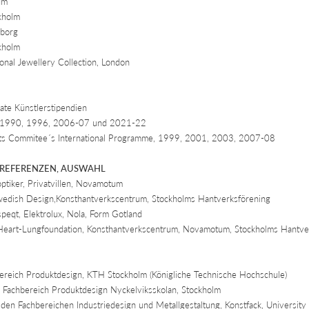
um
kholm
borg
kholm
onal Jewellery Collection, London
te Künstlerstipendien
um 1990, 1996, 2006-07 und 2021-22
ts Commitee´s International Programme, 1999, 2001, 2003, 2007-08
 REFERENZEN, AUSWAHL
optiker, Privatvillen, Novamotum
Swedish Design,Konsthantverkscentrum, Stockholms Hantverksförening
speqt, Elektrolux, Nola, Form Gotland
Heart-Lungfoundation, Konsthantverkscentrum, Novamotum, Stockholms Hantve
reich Produktdesign, KTH Stockholm (Königliche Technische Hochschule)
Fachbereich Produktdesign Nyckelviksskolan, Stockholm
n Fachbereichen Industriedesign und Metallgestaltung, Konstfack, University C